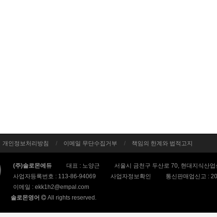
개인정보처리방침
이메일 무단수집거부
책임의 한계와 법적고지
(주)솔로몬에듀
대표 : 노양근
서울시 금천구 두산로 70, 현대지식산업센
사업자등록번호 :
113-86-94069
사업자정보확인
통신판매업신고 :
2
이메일 :
ekk1h2@empal.com
솔로몬영어
All rights reserved.