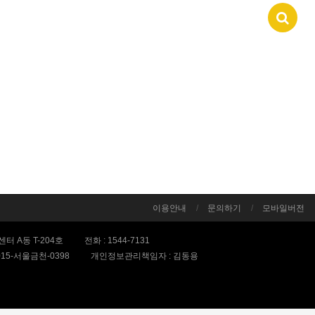
이용안내
문의하기
모바일버전
터 A동 T-204호
전화 :
1544-7131
015-서울금천-0398
개인정보관리책임자 : 김동용